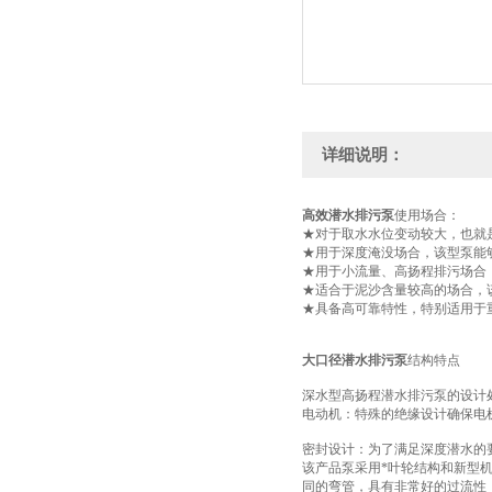
详细说明：
高效潜水排污泵
使用场合：
★对于取水水位变动较大，也就
★用于深度淹没场合，该型泵能够
★用于小流量、高扬程排污场合
★适合于泥沙含量较高的场合，
★具备高可靠特性，特别适用于
大口径潜水排污泵
结构特点
深水型高扬程潜水排污泵的设计
电动机：特殊的绝缘设计确保电
密封设计：为了满足深度潜水的要
该产品泵采用*叶轮结构和新型
同的弯管，具有非常好的过流性