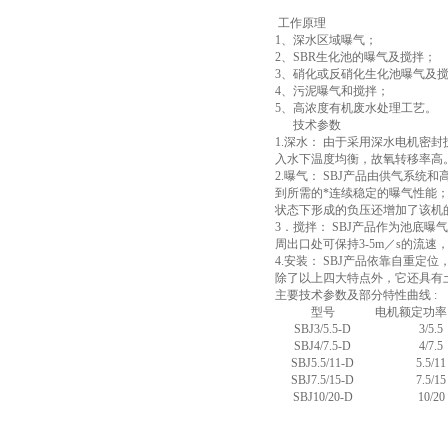
工作原理
1、深水区域曝气；
2、SBR生化池的曝气及搅拌；
3、硝化或反硝化生化池曝气及
4、污泥曝气和搅拌；
5、高浓度有机废水处理工艺。
技术参数
1.深水： 由于采用深水电机密
入水下温度均衡，故氧转移率高
2.曝气： SBJ产品由供气系
到所需的*连续稳定的曝气性能
状态下形成的负压还增加了该机
3．搅拌： SBJ产品作为池
周出口处可保持3-5m／s的流
4.安装： SBJ产品依靠自重
除了以上四大特点外，它还具有
主要技术参数及部分特性曲线 :
型号
电机额定功率
SBJ3/5.5-D
3/5.5
SBJ4/7.5-D
4/7.5
SBJ5.5/11-D
5.5/11
SBJ7.5/15-D
7.5/15
SBJ10/20-D
10/20