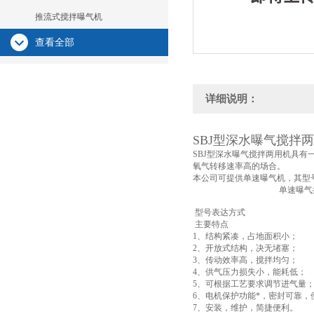
推流式搅拌曝气机
查看全部
详细说明：
SBJ型深水曝气搅拌
SBJ型深水曝气搅拌两用机具有一
氧气转移速率高的场合。
本公司可提供单速曝气机，其型号为SBJ
单速曝气搅拌机，其型号为S
型号表达方式
主要特点
1、结构紧凑，占地面积小；
2、开放式结构，决无堵塞；
3、传动效率高，搅拌均匀；
4、供气压力损失小，能耗低；
5、可根据工艺要求调节进气量
6、电机保护功能*，密封可靠，
7、安装，维护，简捷便利。