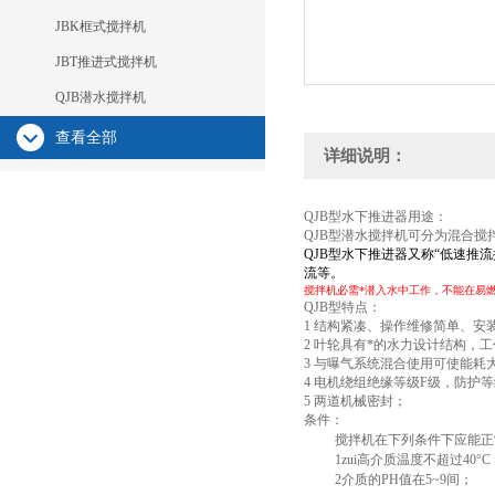
JBK框式搅拌机
JBT推进式搅拌机
QJB潜水搅拌机
查看全部
详细说明：
QJB型水下推进器
用途：
QJB型潜水搅拌机可分为混合搅
QJB型水下推进器又称“低速
流等。
搅拌机必需*潜入水中工作，不能在易
QJB型
特点：
1 结构紧凑、操作维修简单、安
2 叶轮具有*的水力设计结构，
3 与曝气系统混合使用可使能
4 电机绕组绝缘等级F级，防护
5 两道机械密封；
条件：
搅拌机在下列条件下应能正
1zui高介质温度不超过40°C
2介质的PH值在5~9间；