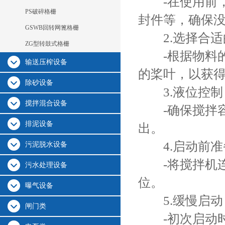
-在使用前，
PS破碎格栅
封件等，确保
GSWB回转网篦格栅
2.选择合适
ZG型转鼓式格栅
-根据物料的
输送压榨设备
的桨叶，以获
除砂设备
3.液位控制
搅拌混合设备
-确保搅拌容
排泥设备
出。
4.启动前准
污泥脱水设备
-将搅拌机连
污水处理设备
位。
曝气设备
5.缓慢启动
闸门类
-初次启动时