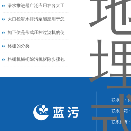
潜水推进器广泛应用在各大工
程中
大口径潜水排污泵能应用于怎
样的场合呢？
如下便是带式压榨过滤机的使
用小常识所在
格栅的分类
格栅机械栅除污机拆除步骤包
括哪些？
联系人：
联系邮箱：15
联系传真