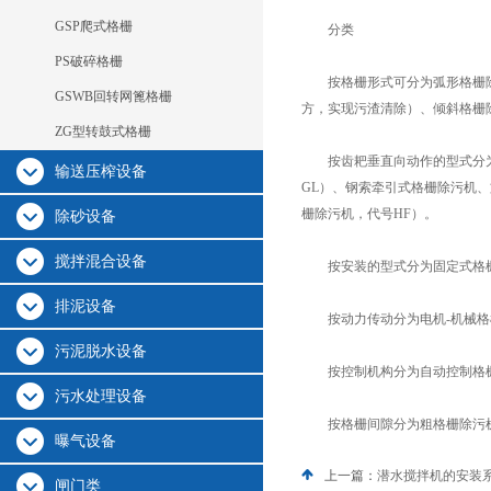
GSP爬式格栅
分类
PS破碎格栅
按格栅形式可分为弧形格栅除污
GSWB回转网篦格栅
方，实现污渣清除）、倾斜格栅
ZG型转鼓式格栅
按齿耙垂直向动作的型式分为
输送压榨设备
GL）、钢索牵引式格栅除污机
栅除污机，代号HF）。
除砂设备
搅拌混合设备
按安装的型式分为固定式格栅
排泥设备
按动力传动分为电机-机械格栅
污泥脱水设备
按控制机构分为自动控制格栅除
污水处理设备
按格栅间隙分为粗格栅除污机
曝气设备
上一篇：
潜水搅拌机的安装
闸门类