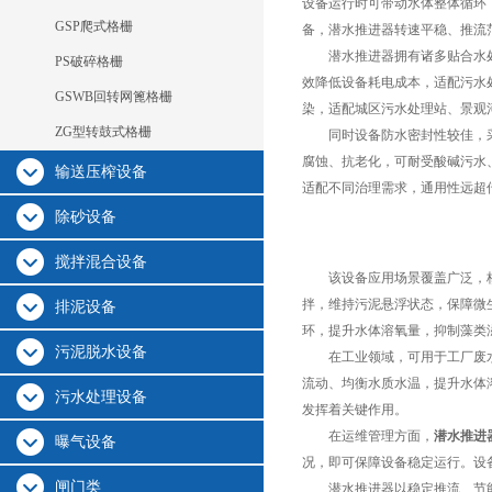
设备运行时可带动水体整体循环
GSP爬式格栅
备，潜水推进器转速平稳、推流
潜水推进器拥有诸多贴合水处
PS破碎格栅
效降低设备耗电成本，适配污水
GSWB回转网篦格栅
染，适配城区污水处理站、景观
ZG型转鼓式格栅
同时设备防水密封性较佳，采
腐蚀、抗老化，可耐受酸碱污水
输送压榨设备
适配不同治理需求，通用性远超
除砂设备
搅拌混合设备
该设备应用场景覆盖广泛，核
拌，维持污泥悬浮状态，保障微
排泥设备
环，提升水体溶氧量，抑制藻类
污泥脱水设备
在工业领域，可用于工厂废水
流动、均衡水质水温，提升水体
污水处理设备
发挥着关键作用。
在运维管理方面，
潜水推进
曝气设备
况，即可保障设备稳定运行。设
闸门类
潜水推进器以稳定推流、节能